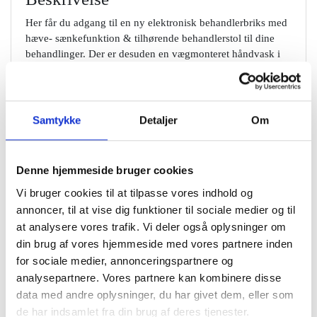
Her får du adgang til en ny elektronisk behandlerbriks med
hæve- sænkefunktion & tilhørende behandlerstol til dine
behandlinger. Der er desuden en vægmonteret håndvask i
rummet, et sideboard med plads til diverse produkter samt
et skrivebord & kontorstol.
Book
Samtykke
Detaljer
Om
Info
Priser
Denne hjemmeside bruger cookies
Vi bruger cookies til at tilpasse vores indhold og
annoncer, til at vise dig funktioner til sociale medier og til
at analysere vores trafik. Vi deler også oplysninger om
Ledighedsoversigt
din brug af vores hjemmeside med vores partnere inden
for sociale medier, annonceringspartnere og
analysepartnere. Vores partnere kan kombinere disse
August 2026 -
data med andre oplysninger, du har givet dem, eller som
September 2026
de har indsamlet fra din brug af deres tjenester.