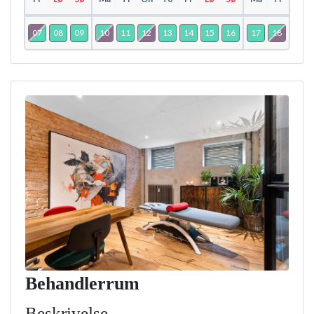
07
08
09
10
11
12
13
14
15
16
17
18
19
Behandlerrum
Beskrivelse