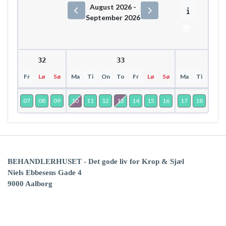
August 2026 -
September 2026
Uge 32
Uge 33
Uge 
Fr
Lø
Sø
Ma
Ti
On
To
Fr
Lø
Sø
Ma
Ti
On
07
08
09
10
11
12
13
14
15
16
17
18
19
BEHANDLERHUSET - Det gode liv
for Krop & Sjæl
Niels Ebbesens Gade 4
9000 Aalborg