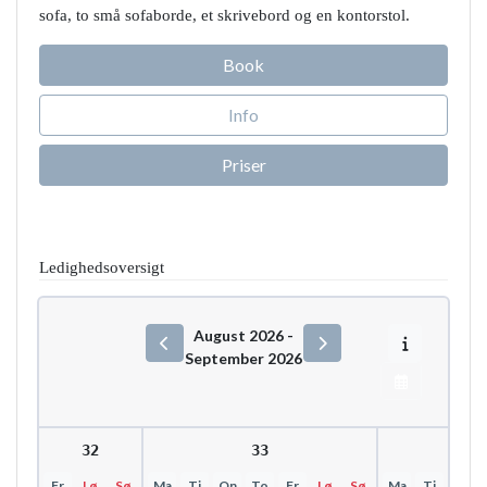
sofa, to små sofaborde, et skrivebord og en kontorstol.
Book
Info
Priser
Ledighedsoversigt
August 2026 -
September 2026
Uge 32
Uge 33
Uge 
Fr
Lø
Sø
Ma
Ti
On
To
Fr
Lø
Sø
Ma
Ti
On