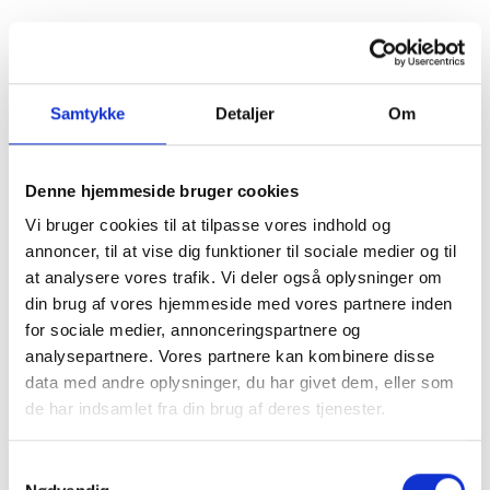
3. TRIN
Såfremt vores faciliteter lever op til dine behov og dit
behandlingsfelt passer ind i vores koncept,
godkendes du i vores online bookingsystem, hvorefter du frit
Samtykke
Detaljer
Om
vil kunne booke dine tider som terapeut
Denne hjemmeside bruger cookies
NY TERAPEUT
Vi bruger cookies til at tilpasse vores indhold og
annoncer, til at vise dig funktioner til sociale medier og til
at analysere vores trafik. Vi deler også oplysninger om
din brug af vores hjemmeside med vores partnere inden
for sociale medier, annonceringspartnere og
analysepartnere. Vores partnere kan kombinere disse
data med andre oplysninger, du har givet dem, eller som
de har indsamlet fra din brug af deres tjenester.
Samtykkevalg