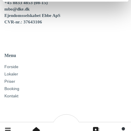
+45 8833 4853
(08-15)
mbo@dke.dk
Ejendomsselskabet Ebbe ApS
CVR-nr.:
37643106
Menu
Forside
Lokaler
Priser
Booking
Kontakt
Copyright © 2026 Powered by
Bookhus