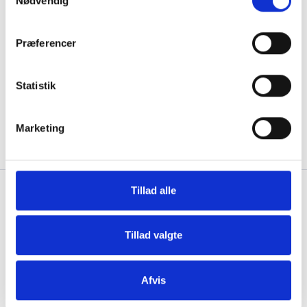
Nødvendig
Præferencer
Statistik
Marketing
Tillad alle
BEHANDLERHUSET - Det gode liv
for Krop & Sjæl
Niels Ebbesens Gade 4
Tillad valgte
9000 Aalborg
Afvis